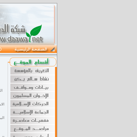
الل
الا
الب