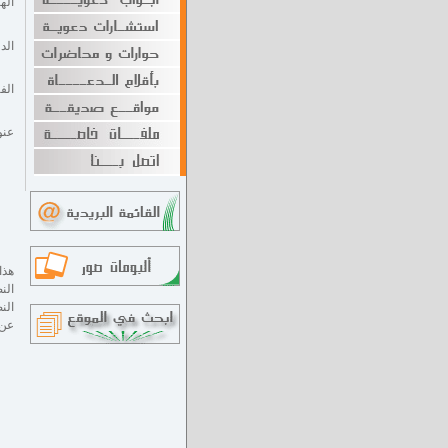
اله
الد
الف
عنو
هذا
الن
الن
عن 