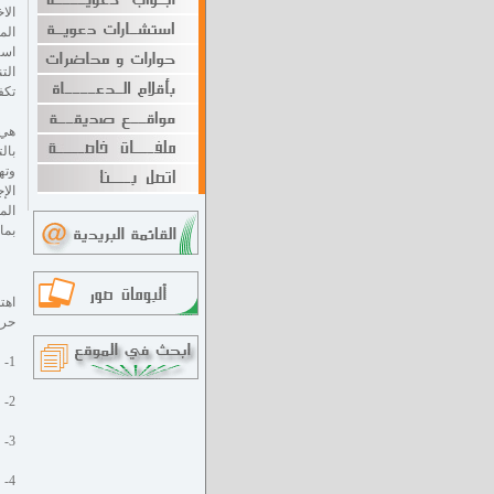
الا
تكف
هي 
بال
وته
الإ
الم
بما
اهت
حرف
1- قسم اللغات
2- قسم الطباعة على الآلة الكاتبة
3- قسم الخياطة و التفصيل
4- قسم تعليم الأميّات