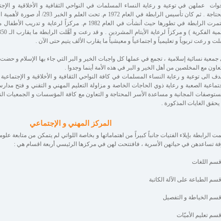
خوات عملهن في توعية و رعاية النساء المسلمات في النواحي الثقافية و الأخلاقية و الإجت
المحتاجة . ثم كان تأسيس الرابطة في العام 
استمرت الرابطة في تطورها حيث أنشأت في العام 1982 م. مركزا
لت و رعت تربوياً و تعليمياً و اجتماعياً و معيشياً ما يقارب الألف يتيم حتى الآن .
جمعية نسائية إسلامية ، تجمع في عملها كل واجبات الخير و البر التي جاء بها الإسلام و حضت 
تعاون مع المخلصين من أهل الخير و البر في هذه الأمة أينما وجدوا .
دف الى توعية و رعاية النساء المسلمات في كافة النواحي الثقافية و الأخلاقية و الإجتماعية و
جتماعية الصعبة و رعاية ذوي الحاجات الخاصة و مزاولة التعليم المهني و التقني و فتح مدارس 
ستوصفات المجانية و مساعدة الأسر المحتاجة و التعاون مع كافة المؤسسات و الجمعيات النسا
 يحقق الغايات المذكورة .
المركز المهني و الإجتماعي
مت الرابطة بإيلاء الفتيات جانباً كبيراً من اهتماماتها و بخاصة اللواتي لم يتمكن من متابعة 
ة تساعدهن في حياتهن الأسرية ، فافتتحت لهن في مركزها الرئيسي أربعة اقسام هي :