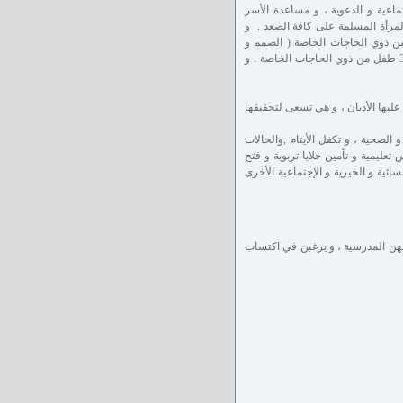
ماعية و الدعوية ، و مساعدة الأسر
1972 م. تحت العلم و الخبر 293/ أد صورة لأهمية المرأة المسلمة على كافة الصعد . و
ً لرعاية و تدريب الأطفال من ذوي الحاجات الخاصة ( الصمم و
التنمية الفكرية ) و مركزاً لرعاية الأيتام المشردين . و قد رعت و أهَّلت الرابطة ما يقارب الـ 350 طفل من ذوي الحاجات الخاصة . و
عليها الأديان ، و هي تسعى لتحقيقها
 الصحية ، و تكفل الأيتام ,والحالات
تعليمية و تأمين خلايا تربوية و فتح
ئية و الخيرية و الإجتماعية الأخرى
علومهن المدرسية ، و يرغبن في اكتساب