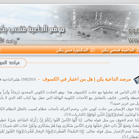
مرصد الداعية يكن | هل من اعتبار في الكسوف -
19/8/2014 بقلم الداعية فتحي يكن رحمه الله
ا كان الناس قد تعاملوا مع حادث الكسوف هذا –وهو الحادث الكوني المحدود (زماناً وأثراً و
حيطة والحذر، فكيف بالتعامل مع الأحداث الكونية الهائلة التي حفل بها كتاب الله الذي لا يأت
يل من عزيز حميد؟!
اذا خوف الإنسان من حادث كوني عابر، وعدم اكتراثه بأحداث عظام تُصيب بالخلل النظام الكو
َمَا تُوعَدُونَ لَصَادِقٌ][وَإِنَّ الدِّينَ لَوَاقِعٌ] {الذاريات:5:6}.
ذا عدم الخوف من مثل قوله تعالى: [يَا أَيُّهَا النَّاسُ اتَّقُوا رَبَّكُمْ إِنَّ زَلْزَلَةَ السَّاعَةِ شَيْءٌ عَظِيمٌ][يَوْ
َعَتْ وَتَضَعُ كُلُّ ذَاتِ حَمْلٍ حَمْلَهَا وَتَرَى النَّاسَ سُكَارَى وَمَا هُمْ بِسُكَارَى وَلَكِنَّ عَذَابَ اللهِ شَدِيدٌ] {الح
اذا عدم الإعتبار بمثل قوله تعالى: [إِذَا السَّمَاءُ انْفَطَرَتْ][وَإِذَا البِحَارُ فُجِّرَتْ][وَإِذَا القُبُورُ بُعْثِرَ
فطار:5:1}.