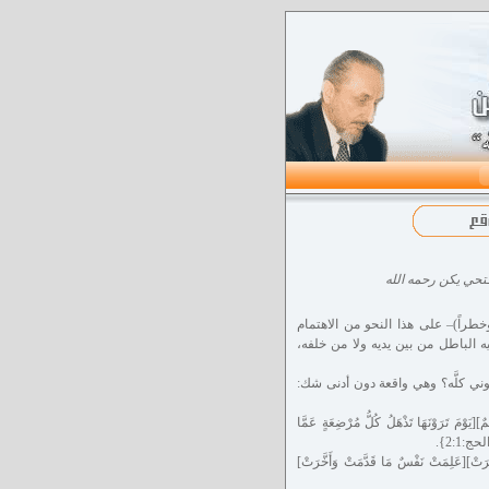
خطراً)– على هذا النحو من الاهتمام
يه الباطل من بين يديه ولا من خلفه،
ني كلَّه؟ وهي واقعة دون أدنى شك:
مَ تَرَوْنَهَا تَذْهَلُ كُلُّ مُرْضِعَةٍ عَمَّا
ج:2:1}.
تْ][عَلِمَتْ نَفْسٌ مَا قَدَّمَتْ وَأَخَّرَتْ]