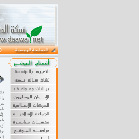
فإذ
وال
تنز
-لم
[إِنّ
-لما
أَرْض
-ولم
{الان