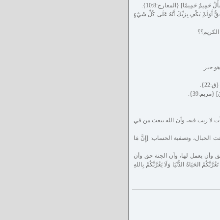
 حَمِيمٌ حَمِيمًا] {المعارج:10:8}.
َوَلَمْ يَكْفِ بِرَبِّكَ أَنَّهُ عَلَى كُلِّ شَيْءٍ
 الكريم؟؟
هو خير.
:22}.
] {مريم:39}.
 آت لا ريب فيه، وأن الله يبعث من في
 الجبال، وتصفية الحساب: [إِنَّ مَا
ق وأن يعمل لها، وأن الجنة حق وأن
اةُ الدُّنْيَا وَلَا يَغُرَّنَّكُمْ بِاللهِ