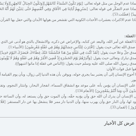
اذا عدم الوجل من مثل قوله تعالى: [يَوْمَ تَكُونُ السَّمَاءُ كَالمُهْلِ][وَتَكُونُ الجِبَالُ كَالعِهْنِ][وَلَا يَسْأَلُ
ذا عدم التفكّر في قوله تعالى: [سَنُرِيهِمْ آَيَاتِنَا فِي الآَفَاقِ وَفِي أَنْفُسِهِمْ حَتَّى يَتَبَيَّنَ لَهُمْ أَنَّهُ الحَقُّ أ
يدٌ] {فصِّلت:53}.
اذا عدم الاكتراث بعشرات الأحداث الكونية التي تقشعر من هولها الأبدان والتي حفل بها القرآن
 الغفلة:
ا الغفلة عن أمر الله، والبعد عن كتابه، والإعراض عن ذكره، والانشغال بالذي هو أدنى عن الذي 
 صدق الله تعالى حيث يقول: [اقْتَرَبَ لِلنَّاسِ حِسَابُهُمْ وَهُمْ فِي غَفْلَةٍ مُعْرِضُونَ] {الأنبياء:1}.
ق جلّ وعلا حيث يقول: [لَقَدْ كُنْتَ فِي غَفْلَةٍ مِنْ هَذَا فَكَشَفْنَا عَنْكَ غِطَاءَكَ فَبَصَرُكَ اليَوْمَ حَدِيدٌ] {ق
ق تبارك وتعالى حيث يقول: [وَأَنْذِرْهُمْ يَوْمَ الحَسْرَةِ إِذْ قُضِيَ الأَمْرُ وَهُمْ فِي غَفْلَةٍ وَهُمْ لَا يُؤْمِنُونَ
دق رسول الله صلى الله عليه وسلم حيث يقول: ((الناس في غفلة إذا ماتوا انتبهوا)).
قوا قبل فوات الأوان:
 أحوج الإنسان إلى أن يعتبر بما يجري حوله، ويوقن بأن هذه الدنيا إلى زوال، وبأن يوم القيامة
ور.
على الإنسان أن يؤمن بأنه على موعد مع انشقاق السماء، انفجار البحار، وانتثار النجوم، وتفتت
دُونَ لَآَتٍ وَمَا أَنْتُمْ بِمُعْجِزِينَ] {الأنعام:134}.
 الإنسان أن يدرك أن الله حق وأن يؤديه حقّه، وأن الموت حق وأن يستعد له، وأن الساعة ح
د لها، وأن النار حق وأن يهرب منها، وأن الدنيا دار ممر فلا ينشغل بها عن دار المستقر: [فَلَا تَغُرَّنَّكُمُ الحَيَ
رُورُ ] {لقمان:33}.
عرض كل الأخبار