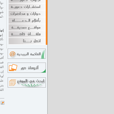
-ولم
-ولما
شَهِ
-لم
إنها
إنه
-ألا
-وصد
-وصد
-وص
أفي
فما
القب
إن 
تُوعَ
على
يتزو
الغَ