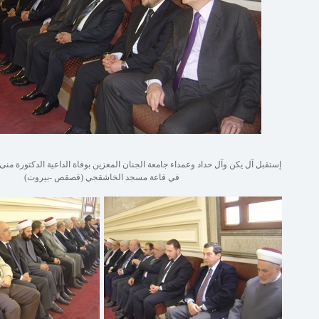
إستقبل آل يكن وآل حداد وعمداء جامعة الجنان المعزين بوفاة الداعية الدكتورة منى 
في قاعة مسجد الخاشقجي (قصقص -بيروت)