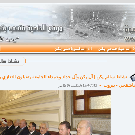
نشاط سالم يكن | آل يكن وآل حداد وعمداء الجامعة يتقبلون التعازي ب
خاشقجي - بيروت -
19/4/2013 المكتب الاعلامي