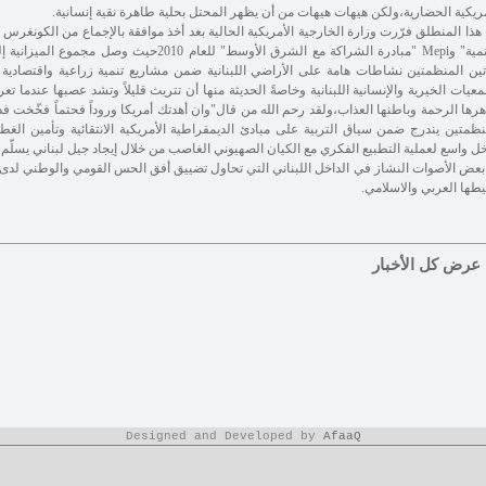
مريكية الحضارية،ولكن هيهات هيهات من أن يظهر المحتل بحلية طاهرة نقية إنسانية.
تين المنظمتين نشاطات هامة على الأراضي اللبنانية ضمن مشاريع تنمية زراعية واقتصادية و
رها الرحمة وباطنها العذاب،ولقد رحم الله من قال"وان أهدتك أمريكا وروداً فحتماً فخّخت فد
نظمتين يندرج ضمن سياق التربية على مبادئ الديمقراطية الأمريكية الانتقائية وتأمين الغطاء
ل واسع لعملية التطبيع الفكري مع الكيان الصهيوني الغاصب من خلال إيجاد جيل لبناني يسلّم 
بعض الأصوات النشاز في الداخل اللبناني التي تحاول تضييق أفق الحس القومي والوطني لدى ال
طها العربي والاسلامي.
عرض كل الأخبار
Designed and Developed by
AfaaQ