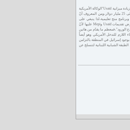
من هذا المنطلق فرّرت وزارة الخارجية الأمريكية الحالية بعد أخذ موافقة بالإجماع من الكونغرس زيادة ميزانية Usaid"الوكالة الأمريكية
للتنمية" وMepi "مبادرة الشراكة مع الشرق الأوسط" للعام 2010حيث وصل مجموع الميزانية إلى 25 مليار دولار،ومن المعروف أنّ
برنامج منح تعليمية،لذا ينبغي على
الجمعيات الخيرية والإنسانية اللبنانية وخاصةً الحديثة منها أن تتريث قليلاً وتشد عصبها عندما تعرض تقديمات Usaid وMepi عليها لأنّ
ع الورود"،فمعظم ما يقدّم من هاتين
 اللازم للتدخل الأمريكي وهو أيضاً
بوجود إسرائيل في المنطقة بالتزامن
طبقة الشبابية اللبنانية لتنسلخ عن