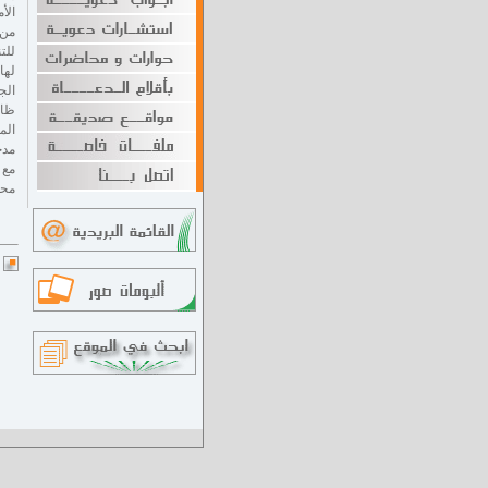
الأ
لها
ظاه
الم
مدخ
مع 
محي