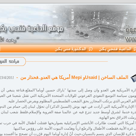
الملف الساخن | Usaidو Mepi أمريكا هي العدو..فحذار من -
23/4/2011 بقلم: المهندس ربيع حرّو
دارة الأمريكية هي العدو وان وصل إلى سدتها "باراك حسين أوباما"المقنّع،قناعة ينبغي أن 
ومون سياسة التوسع النفوذي الفرعوني للولايات المتحدة الأمريكية التي تقتل شعبنا في ال
الم العربي الذي يرتكب المجازر بحق الشعب الفلسطيني المظلوم ويفرض الحصار عليه.
ا الإدارة الأمريكية التي أرادت في عهد بوش (السبيْ الذكر) أن تحوّل لبنان إلى حمام من الدم م
ذرة خدمةً لشرق أوسط جديد تنزع فيه عن عالمنا صفة العروبة والإسلام،فلفظ شعب لبنان ه
ملت الانزلاق نحو الهاوية.
ا أمريكا التي لقمت طائرات الأباتشي الإسرائيلية بصواريخها فقتلت أطفال الأمة في حرب ت
 غزة الأبية،فقطعت الأطفال والرضّع ارباً وهدّمت البيوت الآمنة على رؤؤس ساكنيها.
ا تذكرة للإنسان الذي يتسم بالنسيان،حيث أنّ إدارة أوباما اليوم قرّرت أن تصحح ما أفسده ب