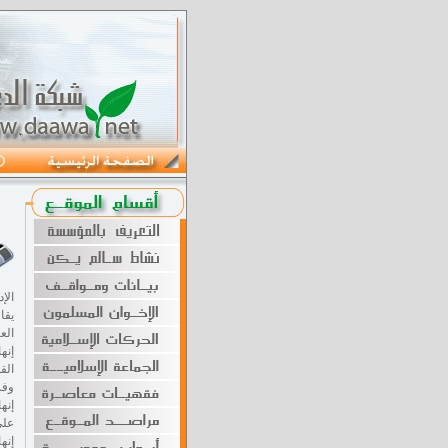
الإ
يقا
الع
إنه
الق
وفر
إنه
على
إنه