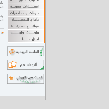
وأض
الم
وقا
الم