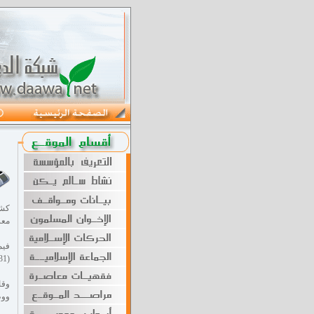
كشف
معر
فيم
(31-1) أثناء عودته مع والده المريض، في رحلة علاجٍ استمرَّت 22 يومًا.
ووظ