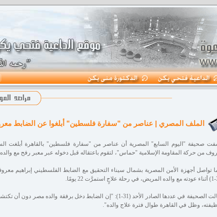
الملف المصري | عناصر من "سفارة فلسطين" أبلغوا عن الضابط م
ت صحيفة "اليوم السابع" المصرية أن عناصر من "سفارة فلسطين" بالقاهرة أبلغت الس
وف من حركة المقاومة الإسلامية "حماس"، لتقوم باعتقاله قبل دخوله عبر معبر رفح مع والد
ا تواصل أجهزة الأمن المصرية بشمال سيناء التحقيق مع الضابط الفلسطيني إبراهيم معرو
وقالت الصحيفة في عددها الصادر الأحد (31-1): "إن الضابط دخل برفقة والد
يفته، وظل في القاهرة طوال فترة علاج والده".