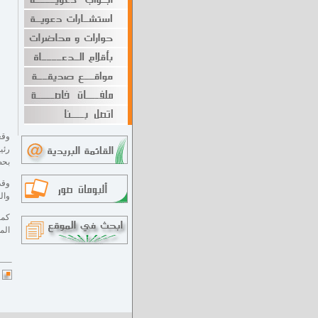
وقع
رئي
بحض
وقد
وال
كما
الم