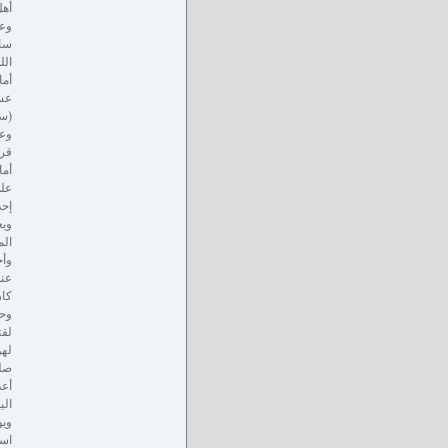
أهل
وعن
ساب
الل
أما
عشي
(سي
وعن
قري
أما
علي
إحد
وبع
الم
وأخ
عنه
كان
وحت
لقت
لهؤ
صلى
أعد
الي
ويو
است