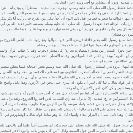
 المدينة، ودون أن يتشاور مع أحد، ودون إجراء انتخاب..
دما خطط رسول الله صلى الله عليه وسلم، لهجرته إلى المدينة – منتظراً أن يؤذن له – هو ا
ق استشارة له، حتى ولا إعلام. مما جعل أبا بكر يبكي وهو يصيح عندما سمع الخبر (الصحبة 
ه عنها: (فوالله ما شعرت قط من قبل ذلك اليوم أن أحداً يبكي من الفرح حتى رأيت أبا بكر يبكي 
 ترتيبات الرحلة فقد تعهدها رسول الله صلى الله عليه وسلم بنسفه، فأمر (عبد الله بن أبي 
ة كل يوم. وأمر (عامر بن فهيرة) أن يرعى غنمه نهاره ثم يريحهما عليها، فيما طلب من (أسم
رة ابن هشام).
دما سمع رسول الله، يخبر قافلة قريش، التي فيها أموالها وتجارتها، ندب الناس للخروج م
ش فيها أموالهم فاخرجوا إليها لعل الله ينفلكموها" سيرة ابن هشام.
 حين تحول المسار من مسار (لمصادرة تجارة) إلى مسار (لحرب وقتال) طلب الرأي والمشور
 أيها القوم" وبعد أن تكلم قادة المهاجرين وقادة الأنصار.. اتخذ قراره، من غير تصويت، وق
ى الطائفتين" سيرة ابن هشام.
د انتهاء غزوة بدر، استشار رسول الله صلى الله عليه وسلم بعض أصحابه فيما يتعلق بمصير
دينة، فأشار (عمر بن الخطاب) بضرب أعناقهم، ووافقه على ذلك (سد بن معاذ وعبد الله بن رواح
ذ الفداء منهم. وبعد التشاور أخذ رسول الله صلى الله عليه وسلم، برأي أبي بكر الصديق، ثم ج
 في قوله تعالى: [ما كان لنبي أن يكون له أسرى حتى يثخن في الأرض]. وهذا دليل واضح ع
 يستشير, ولكن كان القرار الأخير كان له وحده.
ى ساعة الإستشارة التي أجراها مع أصحابه قبل معركة أحد, حيث كان رأيه وعدد من شيوخ 
ال المشركين خارج المدينة، إلا أنه نزل عند رأي الشباب الذين اختاروا الخروج، ولقد نزل عند رأي
لاء، ودخل حجرته، ولبس عدته، وتقلد سيفه، وألقى الترس وراء ظهره، وعندما خرج، أدرك
 الله عليه وسلم على الخروج، قالوا: (يا رسول الله، نتبع رأيك. فقال: "ما كان لنبي لبس سلا
ائه"). وهذا دليل على أن القرار ابتداء وانتهاء كان له وهو مناط قوله تعالى: [وشاورهم في ال
قين.
م عزم رسول الله صلى الله عليه وسلم على فتح مكة، لم يستشر أحداً وإنما أمر بالتجهز للسف
نفر عليه السلام الأعراب الذين حول المدينة وقال: "من كان يؤمن بالله واليوم الآخر فليحضر 