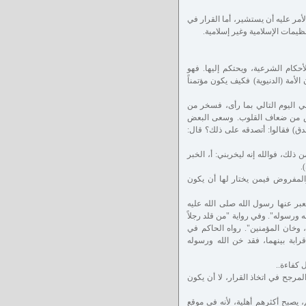
مر عليه أن يستشير، أما القرار في
ظيمات الإسلامية وغير إسلامية.
حكام الشرعية، ويحتكم إليها. فهو
الأمة (الدنيوية) فكيف يكون مؤتمناً
 اليوم التالي بما رأى، فسخر من
اس من ضعاف القلوب. وسعى البعض
دق) فقالوا: أتصدقه على ذلك؟ قال:
ذلك، فوالله إنه ليخربني: أ، الخبر
.
 والمفروض فيمن يختار لها أن يكون
عبر عنها رسول الله صلى الله عليه
 ورسوله". وفي رواية "من قلد رجلاً
 وخان المؤمنين". رواه الحاكم في
ابة بينهما، فقد خن الله ورسوله
 كفاءة..
لمرجح في اتخاذ القرار، لا أن يكون
 يصبح أكثرهم أهلية، لأنه في موقع