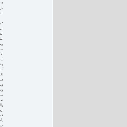
فتع
كل 
الن
* م
إن 
الم
على
ويو
سخر
الأ
(إن
وفي
آتي
لقد
صاح
ومن
وسل
عمل
صحي
وال
إن 
فإذ
رأي
حتى