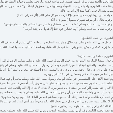
ل الحل والعقد ممن تتوفر فيهم الأهلية، في دراسة قضية ما، وفي تقليب وجهات النظر حولها...
هنا كانت الشورى واجبة من حيث المبدأ، ومطلوبة من المسؤول ابتداءً.. ولا خلاف حول هذا ال
نبوية تفيد الوجوب، كما تفيد الإلزام. من ذلك:
وله تعالى: [وشاورهم في الأمر فإذا عزمت فتوكل على الله] (آل عمران : 159).
قوله تعالى: [وأمرهم شورى بينهم] (الشورى : 38).
قوله صلى الله عليه وسلم: "ما خاب من استشار وما ضل من استخار والمستشار مؤتمن".
قوله صلى الله عليه وسلم: "وما تشاور قوم قط إلا هدوا إلى رشد أمرهم".
لشورى من حيث التطبيق:
رسول صلى الله عليه وسلم، من خلال ممارسته القيادية والرعائية، كان يشاور أصحابه في القض
 شؤون الأمة، ولم يكن يشاورهم دائماً في كل القضايا، وبخاصة تلك التي نحسبها قضايا (تنفيذية 
لشورى معلمة وليست ملزمة:
خلال تتبعنا للمارسة الشورية من قبل الرسول صلى الله عليه وسلم، يمكننا الوصول إلى 
ست ملزمة. والمتتبع لوقائع السيرة النبوية يجد أن رسول الله صلى الله عليه وسلم لم يلتزم
اع على رأي، في حال وجود نص أو وحي في القضية. إذ (لا اجتهاد في معرض النص) بل أن 
ار. أما في غير ذلك فكان يستشير، ثم يتخذ القرار ويعزم...
م اشتد الأذى على المسلمين في مكة، لم يلجأ رسول صلى الله عليه وسلم محمراً وجهه فقال
شاط الحديد ما دون عظمه من لحم، ويوضع المنشار على مفرق رأس أحدهم فيشق، ما يصرف ذ
 الأمر، حتى يسير الراكب من صنعاء إلى حضر موت لا يخاف لا يخاف إلا الله والذئب على غنمه" 
دما تزايد الأذى واشتدت المحنة ورأى رسول الله صلى الله عليه وسلم ما يصيب أصحابه، وما ه
 عمه أبي طالب، وأنه لا يقدر على أن يمنعهم مما هم فيه من البلاء. قال لهم وبدون مشورة: 
اً لا يظلم عنده أحد. وهي أرض صدق حتى يجعل الله لكم مخرجاً مما أنتم فيه". فخرج عند 
فة الفتنة، وفرار إلى الله بدينهم. (سيرة ابن هشام).
د بيعة العقبة الثانية: وفي أول عملية تنظيمية، انتدب رسول الله صلى الله عليه وسلم (مصع