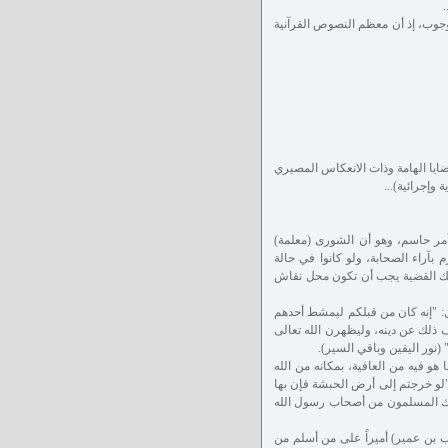
وجوب، إذ أن معظم النصوص القرآنية
ايا الهامة وذات الانعكاس المصيري
وإجرائية)...
أمر حاسم، وهو أن الشورى (معلمة)
 بآراء الصحابة، ولو كانوا في حالة
تلك القضية يجب أن تكون محل نقاش
: "إنه كان من قبلكم ليمشط أحدهم
لك عن دينه، وليظهرن الله تعالى
(نور اليقين وباقي السير).
و فيه من العافية، بمكانه من الله
"لو خرجتم إلى أرض الحبشة فإن بها
ذلك المسلمون من أصحاب رسول الله
ب بن عمير) أميراً على من أسلم من