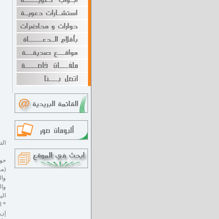
الد
حول
(مش
وال
وال
الي
* ا
إن 