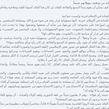
نه من توظيف مؤهلاتهم جميعاً.
كيف يمكن أن يقوم مبدأ السمع والطاعة للقائد، إن كان هذا القائد كسواه أهلية وصلاحية وفاعلي
لقيادة في الإسلام فردية وليست جماعية:
القيادة في الإسلام، فردية، لأنها مسؤولية قرار يتخذ في ضوء شرع الله، ومصلحة المسلمين، وأ
ن (موزّعة) على مجموعة، لأن توزيعها، من شأنه أن يضعفها ويضيعها. وهذا ما يحدث لدى ات
لمسماة ديمقراطية) بالتصويت، حيث تضيع المسؤوليات، ولا يعرف المحسن من المسيء، و
شل في قرار أو سياسة فازت بالتصويت، وهو مخالف لها؟
 يمكن – شرعاً وعقلاً – أن يتحمل إنسان من الناس، مسؤولية تنفيذ قرار، واعتماد سياسة، غير
ف يمكن لقائد أن يقود، وأن يتحقق له السمع والطاعة، إن كان رأيه ورأي مخالفيه سواء؟
 خلال هذا الخلل الفظيع في تصور بعض الإسلاميين (لفقه الشورى) ولصورة القيادة، تتفاقم
سؤوليات، وتتكاثر مواقع القوى والنفوذ ضمن الجماعات، وتقوم الصراعات، ويتراجع وينع
ميع قادة، ويصبح القادة بلا قاعدة، ويضحى القرار قراراً ليس (برسم التنفيذ)، إذ الكل منشغل ب
الاستخفاف بالرأي. وصدق المثال القائل: (لا رأي لمن لا يطاع).
صدق رسول الله صلى الله عليه وسلم القائل: "إذا رأيت هوى متبعاً، وشحاً مطاعاً، وإعجا
سك".
عجيب، أن الأمر وصل ببعض من يعملون للإسلام، إلى تقييد القائد والأمير والمسؤول، والحي
ربوية والدعوية والحركية، الخاصة والعامة، حيث يرى هو ويقدر المصلحة. إذ يعتقد هؤلاء أن (ال
مسؤول، أ، يستأذنهم إذا قدّر أن مصلحة ما تقتضي القيام بزيارة إلى (منطقة نفوذهم) أو إلق
وليتهم التنظيمية). أو الاجتماع بمن لا يرغبون الاجتماع معهم من خصومهم ومناوئيهم، أو ال
هم إلى ما لا نهاية له!!
نتيجة رأى هؤلاء – وهم لا يعلمون شيئاً من فقه الشورى وفقه الولاء والقيادة – أن يوضع ال
ه عندما يريدون أو حينما يقدرون هم المصلحة؟
القائد ضمن هذه الرؤيا القاصرة يصبح (جندياً مقوداً) لا قائداً، محاصراً (بقوالب تنظيمية) من شأن
د ذلك، ليس له حتى حق الاعتراض؟