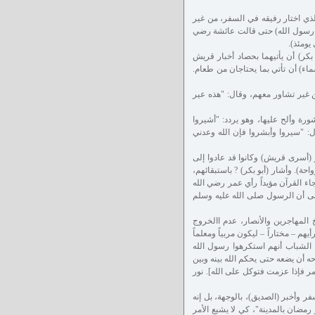
لذي اختار رفيقه في السفر، من غير
يا رسول الله) حتى قالت عائشة رضي
يومئذ).
بكر) أن يأتيهما بحصاد أخبار قريش
اء) أن تأتي بما يحتاجان من طعام.
ن غير تشاور معهم، وقال: "هذه عير
ة وألح عليها، وهو يردد: "أشيروا
ال: "سيروا وأبشروا فإن الله وعدني
 (أسرى قريش) وكانوا قد عادوا إلى
ة). وأشار (أبو بكر) ? باستبقائهم،
اء القرآن مؤيداً رأي عمر رضي الله
لى أن الرسول صلى الله عليه وسلم
المهاجرين والأنصار، عدم االخروج
هم – مختاراً – ليكون مربياً ومعلماً
 الشباب أنهم استكرهوا رسول الله
حه أن يضعه حتى يحكم الله بينه وبين
أمر فإذا عزمت فتوكل على الله]. نور
ر وأخبر (الصديق)، بالوجهة، بل إنه
رمضان بالمدينة"، كي لا يشيع الأمر