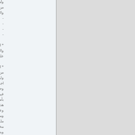
وأه
من 
وال
- ق
- و
- و
- و
* ا
وال
على
* ا
من 
ولي
اجم
وحو
فيو
بأم
هذا
وعن
ومن
ملك
مخا
وبع