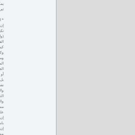
يمك
ثم 
* ا
إن 
تكو
(وا
الف
كيف
وكي
ومن
الم
الج
أو 
بل 
نف
وال
الت
وال
مسؤ
علي
إن 
باب
إن 
وبع