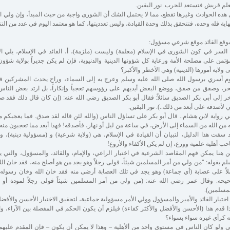
لم قريش فتستعد للحرب. نور اليقين.
هذه الحوادث وغيرها تقطع، مما لا يحتمل الشك أن الشورى واجبة من حيث المبدأ، وإن ولي الأ
هاية فله وحده، فتتحقق بذلك وحدة القيادة، وليس تعدديتها، كما هو معتمد اليوم في عدد من التن
وقع القائد موقع شرعي مسؤول:
السر في كون الشورى في الإسلام (معلمة) وليست (ملزمة)، أ، القائد في الإسلام، يلي الأ
ؤتمن على مصلحة الأمة ورعاية كل شؤونها الدينية والدنيوية، فإن لم يكن جديراً بولاية شؤون 
 ولاية أمورها (الدينية) وهي الأخطر والأكبر؟
م أسري برسول الله صلى الله عليه وسلم وعرج به إلى السماء، وراح يحدث المشركين في
، وصفق من صفق، ووضع البعض أيديهم على رؤوسهم تعجباً وإنكاراً، بل ارتد بعض الن
خر إلى أبي بكر الصديق سائلاً: فقال أبو بكر الصديق رضي الله عنه: (إن كان قال ذلك فقد ص
ي لأصدقه على أبعد من ذلك..). نور اليقين.
 رواية لابن هشام.. قال أبو بكر على تساؤل الناس (والله لئن قاله لقد صدق. فما يعجبكم من 
ه من الله من السماء إلى الأرض، في ساعة من ليل أو نهار، فأصدقه! فهذا أبعد مما تعجبون منه)
 سقت هذا الدليل، لتبيان أن القيادة في الإسلام، هي (ولاية شرعية) و (مسؤولية دينية)،
ب أهلية علمية وورع، إن لم يكن الأكفاء والأروع!
 هنا يمكن فهم المقاصد الشرعية في اختيار الراعي، والإمام، والقائد، والمسؤول، والتي ي
م بقوله: "من ولي من أمر المسلمين شيئاً، فولى رجلاً وهو يجد من هو أصلح منه، فقد خان الله
اً على عصابة (أي جماعة) وهو يجد في تلك العصابة أرضى منه فقد خان الله وخان رسوله،
حه. وقال عمر رضي الله عنه: (من ولي من أمر المسلمين شيئاً فولى رجلاً لمودة أو قر
مسلمين).
اختيار القائد والأمير والمسؤول وولي الأمر مسؤولية جماعية، لتحقيق الاختيار الأحسن والأفضل
ا قدم هذا (الأحسن والأفضل والأكثر كفاءة) فيلزم أن يكون الحكم في المفصلة بين الآراء، وا
ه كرأي غيره سواء بسواء؟
 ولو كان الناس في مستوى واحد من ألأهلية – وهذا لا يمكن أن يكون – فإن المقدم عليهم،