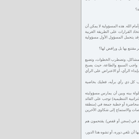
ة؟
مام الله. هذه المسؤولية لا يمكن أن
خاذ القرارات على الطريقة الغربية
قد يتحمل المسؤول الأول مسؤولية
 مقتنع بها بل ورافض لها؟
 المشاكل، وتضطرب الخطوات، وتضيع
دم واجب السمع والطاعة، حيث يصبح
إبداء الرأي، أو الاعتراض على الرأي
ب كل ذي رأي برأيه، فعليك بخاصية
لولة بينه وبين أن يمارس مسؤوليته
تراتبية التنظيمية) توجب على القائد
اء محاضرة أو خطبة جمعة في (منطقة
نصات والاستماع إلى شكاوى الآخرين
قائد في (سجن أو قفص). يقتحمون هم
ها أن تلغي دوره، أو تشوه هذا الدور،