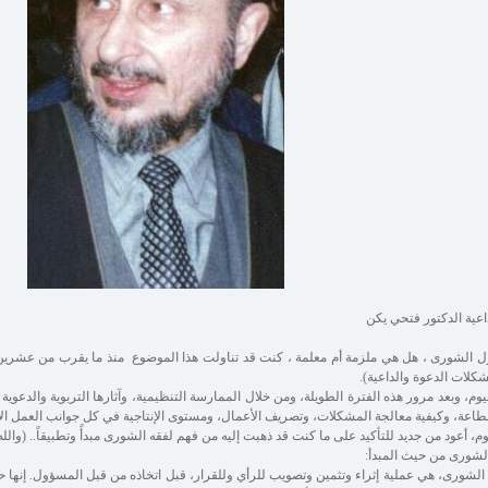
اعية الدكتور فتحي يكن
 الشورى ، هل هي ملزمة أم معلمة ، كنت قد تناولت هذا الموضوع منذ ما يقرب من عشري
كلات الدعوة والداعية).
يوم، وبعد مرور هذه الفترة الطويلة، ومن خلال الممارسة التنظيمية، وآثارها التربوية والدع
طاعة، وكيفية معالجة المشكلات، وتصريف الأعمال، ومستوى الإنتاجية في كل جوانب العمل ال
وم، أعود من جديد للتأكيد على ما كنت قد ذهبت إليه من فهم لفقه الشورى مبدأً وتطبيقاً.. (والله
لشورى من حيث المبدأ:
الشورى، هي عملية إثراء وتثمين وتصويب للرأي وللقرار، قبل اتخاذه من قبل المسؤول. إنها ح