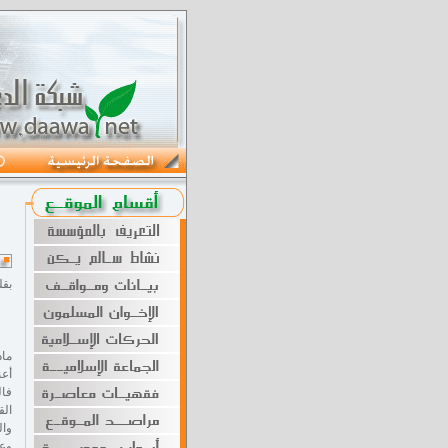
بقل
ماذ
أعن
فال
الق
وال
وعل