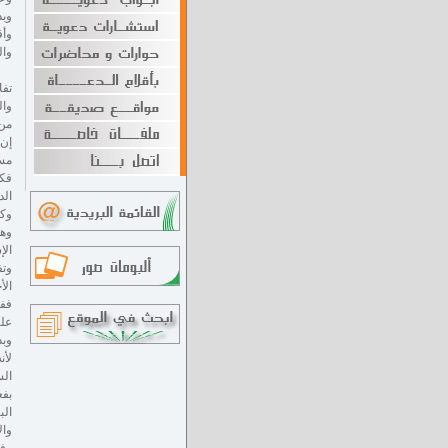
وبذ
وأق
وال
تفا
وال
من 
إن 
مسب
فكم
الد
وكم
وهن
الإ
وتف
الأ
ففي
علي
وبذ
لأن
الس
بفع
الب
وال