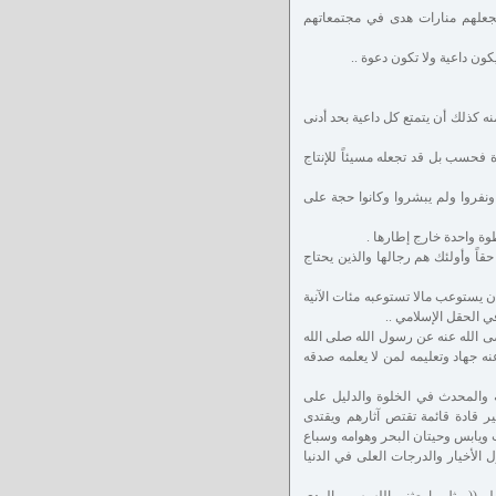
وتجعلهم منارات هدى في مجتمعاتهم
كون داعية ولا تكون دعوة ..
نه كذلك أن يتمتع كل داعية بحد أدنى
دة فحسب بل قد تجعله مسيئاً للإنتاج
ونفروا ولم يبشروا وكانوا حجة على
وة واحدة خارج إطارها .
اً وأولئك هم رجالها والذين يحتاج
ن يستوعب مالا تستوعبه مئات الآنية
ي الحقل الإسلامي ..
ى الله عنه عن رسول الله صلى الله
نه جهاد وتعليمه لمن لا يعلمه صدقه
ة والمحدث في الخلوة والدليل على
خير قادة قائمة تقتص آثارهم ويقتدى
 ويابس وحيتان البحر وهوامه وسباع
ل الأخيار والدرجات العلى في الدنيا