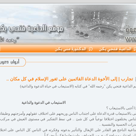
تجارب | إلى الأخوة الدعاة القائمين على ثغور الإسلام في كل مكان ..
م الداعية فتحي يكن "رحمه الله" في كتابه (الاستيعاب في حياة الدعوة والداعية)
الاستيعاب في الدعوة والداعية
ا أعنى بالاستيعاب ؟
ى بالاستيعاب قدرة الدعاة على اجتذاب الناس وربحهم على اختلاف عقولهم وأمزجتهم وطبقاتهم 
ناس يختلفون اختلافا نوعياً في كل شئ .. في نمط التفكير في مستوى العيش في مركب ا
درات الحسية والنفسية ..
داعية الناجح هو القادر على الإيغال والتأثير بدعوته وفكرته في الناس كل الناس على اخ
ى اجتذاب مساحة كبرى من الجماهير واستيعابها فكرياً وحركياً .