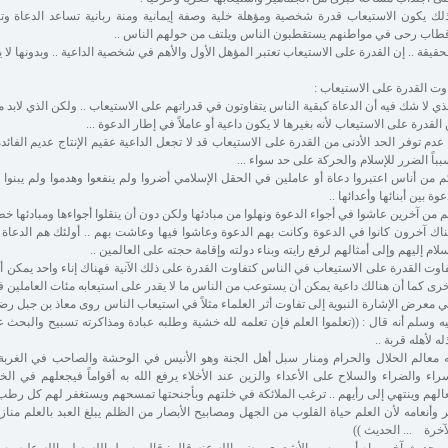
لك يكون الاستيعاب قدرة شخصية ومؤهلة خلية وصفة إيمانية ومنة ربانية تساعد الدعاة 
طاب رحى في مواطنهم يستقطبون الناس ويلتف من حولهم الناس ..
حقيقة .. إن القدرة على الاستيعاب تعتبر المؤهل الأول والأهم في شخصية الداعية .. وبدونها لا ي
وت القدرة على الاستيعاب :
ذي لا شك فيه أن الدعاة كبقية الناس يتفاوتون في قدراتهم على الاستيعاب .. ولكن الذي لابد م
القدرة على الاستيعاب لأنه بغيرها لا يكون داعية أو عاملاً في إطار الدعوة ...
عدم توفر الحد الأدنى من القدرة على الاستيعاب قد لا تجعل الداعية عقيم الإنتاج عديم الفائ
باً الضرر للإسلام والحركة على حد سواء ...
 من أناس اعتبروا دعاة أو عاملين في الحقل الإسلامي أضروا ولم ينفعوا وهدموا ولم يبنوا 
عوة بين أبنائها وأعدائها ..
 من آخرين عاشوا في أجواء الدعوة ونهلوا من مبادئها ولكن دون أن ينقلوا أجواءها ومبادئها خط
اك آخرون كانوا في الدعوة وكانت بهم الدعوة وعاشوا فيها وعاشت بهم .. أولئك هم الدعاة حق
سلام إليهم وإلى أمثالهم لرفع رايته وبناء دولته وإقامة حجته على العالمين ..
اوت القدرة على الاستيعاب في الناس كتفاوت القدرة على ذلك الآنية فهناك إناء واحد يمكن أ
خرى كما أن هنالك داعية يمكن أن يستوعب من الناس ما لا يقدر على استيعابه مئات العاملين ف
 معرض الإشارة النبوية إلى تفاوت أثر العلماء مثلاً في استيعاب الناس روى معاذ بن جبل رض
ه وسلم أنه قال : ((تعلموا العلم فإن تعلمه لله خشية وطلبه عبادة ومذاكرته تسبيح والبحث ع
له لأهله قربة ..
ه معالم الحلال والحرام ومنار سبل أهل الجنة وهو الأنيس في الوحشة والصاحب في الغرب
راء والضراء والسلاح على الأعداء والزين عند الأخلاء يرفع الله به أقواماً فيجعلهم في ال
الهم وينتهي إلى رأيهم .. ترغب الملائكة في خلتهم وبأجنحتها تمسحهم ويستغفر لهم كل رطب
ر وأنعامه لأن العلم حياة القلوب من الجهل ومصابيح الأبصار من الظلم يبلغ العبد بالعلم مناز
آخرة ... الحديث ))