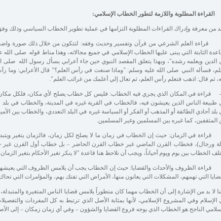
بد من معرفة وإدراك القراءات المطلوبة التزامها في عملية تطوير الخطاب السياسي وذلك وفق ا
 قراءة العلم الشرعي من قرآن وتفسير وحديث وفقه: لتتكون من خلال ذلك صورة واضحة
اعدة الثابتة التي يبنى عليها الخطاب الإسلامي في جميع مجالاته، وهذا مناط قوله صلى الله علي
الدين ويعلمه رشده"، وبهذا يتعلق المقصد النبوي حين جاء أعرابي يسأل رسول الله صلى ا
لم، فسأله النبي صلى الله عليه وسلم: "وماذا صنعت في رأس العلم؟" قال الأعرابي: وما رأس
ه، ثم قال: اذهب فتعلم رأس العلم، ثم تعال إلي أعلمك من غرائب العلم".
 قراءة في المكان الذي يجري فيه الخطاب: فليس كل خطاب يصلح لأي مكان، فلكل مكان 
طبيعة الناس الذين يعيشون فيه، فالخطاب في القرية غيره في المدينة، والخطاب في بلد 
بلد أحادي الطائفة أو المذهب أو الفكر أو السياسة غيره في البلد التعددي، والخطاب بين الأم
 المثقفين، كما غيره بين المسلمين وغير المسلمين.
 قراءة في الزمان: حيث إن الخطاب في زمان ما لا يصلح لكل زمان، فالزمان يتغير ويتبد
ة ورجال)، فخطاب القرن الماضي غير خطاب القرن الحاضر – بل خطاب أول القرن غير خط
لف الخطاب بين يوم ويوم أحياناً، ويجب أن نلاحظ هنا قاعدة "لا ينكر تغير الأحكام بتغير الزمان
 قراءة الظروف والأحداث والقضايا: حيث إن الخطاب يجب أن يلامس الظروف التي يعيشها 
ضايا التي تهمهم، المشكلات التي يعانون منها، الأمراض التي تفتك بهم، والمؤامرات التي تحاك 
ا لا بد من الإشارة إلى أن الخطاب مهما كان متطوراً يلامس قضايا الناس المتغيرة والمتبدلة، ف
الإسلام وفي المشروع الإسلامي، لأنها بمثابة الأصل الذي ترتبط به كل المفردات والتفصيل
سلامي الناجح هو الخطاب الذي يوجه فروع القضايا والشؤون – وفي أي زمان زمكان – إلى الأصل