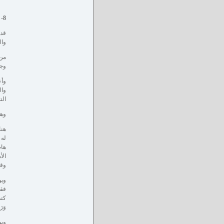
8- الخطاب وفقه اهتبال الفرصة السانحة وتوظيفها في خدمة الإسلام دعوة وحركة:
قد 
وال
من 
وجل
وأع
وال
الت
وهن
هنا
له 
هات
الأ
وقا
ويو
فقا
كتب
وَرَد
ويو