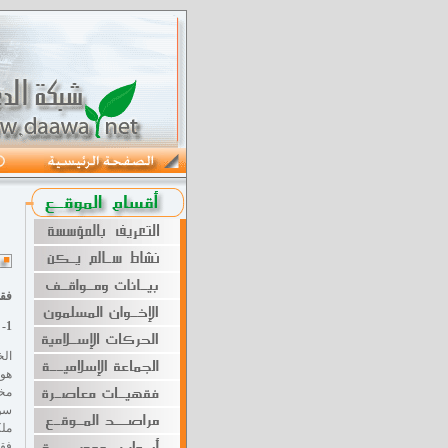
فقه
1- ماذا نعني بالخطاب؟
الخ
هو 
فقا