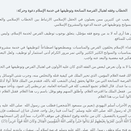
يغيب عن كثيرين ممن يعملون في الحقل الإسلامي الارتباط بين الخطاب الإسلامي والع
سوانح وتوظيفها في خدمة الدعوة والمشروع الإسلامي.
هنا أرى أنه لا بد من وضع فقه مؤصّل، يتعلق بوجوب توظيف الفرص لخدمة الإسلام، وليس ب
ب للمنافع.
داء الإسلام يخلقون الفرص والمناسبات ويصطنعونها اصطناعاً لتوظيفها في خدمة مشروعه
مناسبات والسوانح الكثير الكثير والتي تمر مرور الكرام أدنى استثمار أو توظيف، ولعل الب
فكير فيه معصية والبعد عنه واجب.
ا لا بد وأن نعرض لبعض من الفقه الذي كان عليه الأولون في اهتبال الفرص وتوظيفها في الخي
لك قصة الغلام المؤمن، الذي تحير الملك في كيفية قتله والتخلص منه، وجرب شتى الوسائل 
الفرصة السانحة التي من خلالها يحقق إيمان الشعب كله بالله، فتقدم من الملك قائلاً: أولا أ
 ما عندك. قال الغلام: تجمع الشعب كله في الساحة العامة، ثم تربطني إلى عمود، وتأخذ سهماً
مر.. ففعل الملك ما اقترحه الغلام، وأطلق السهم وهو يوقل: باسم رب هذا الغلام. فقتل الغلام 
لوا: آمنا برب هذا الغلام.
م الأحزاب أسلم اليهودي (نعيم بن مسعود الأشجعي) فطلب من رسول الله صلى الله عليه 
ل له رسول الله صلى الله عليه وسلم: "إنما أنت فينا رجل واحد، فخذل عنا إن استطعت فإن 
 السيرة بالتفصيل، كان من نتائجه وقوع انشقاق في موقف الأحزاب، مما أدى إلى انسحابهم 
َّ اللَّهُ الَّذِينَ كَفَرُوا بِغَيْظِهِمْ لَمْ يَنَالُوا خَيْراً وَكَفَى اللَّهُ الْمُؤْمِنِينَ الْقِتَالَ وَكَانَ اللَّهُ قَوِيّاً عَزِيزاً (25) { (الأحزاب).
م فتح مكة وظف رسول الله صلى الله عليه وسلم فرصة إسلام أبي سفيان، وانتدبه لينادي فو