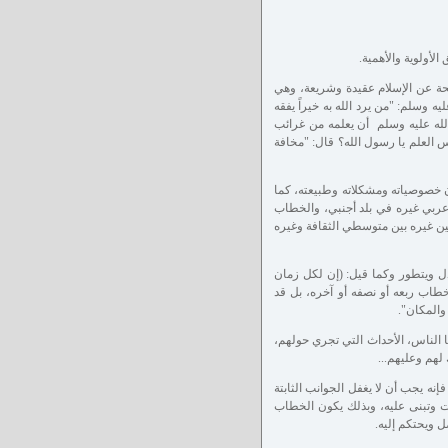
لأولوية والأهمية.
 عن الإسلام عقيدة وشريعة، وهي
ه وسلم: "من يرد الله به خيراً يفقه
لله عليه وسلم أن يعلمه من غرائب
 العلم يا رسول الله؟ قال: "مخافة
خصوصياته ومشكلاته وطبيعته، كما
عربي غيره في بلد أجنبي، والخطاب
يين غيره بين متوسطي الثقافة وغيره
ل ويتطور وكما قيل: (إن لكل زمان
اب ربعه أو نصفه أو آخره، بل قد
 والمكان".
الناس، الأحداث التي تجري حولهم،
لهم وعليهم...
إنه يجب أن لا يغفل الجوانب الثابتة
ات وتبنى عليه، وبذلك يكون الخطاب
 ويحتكم إليه.