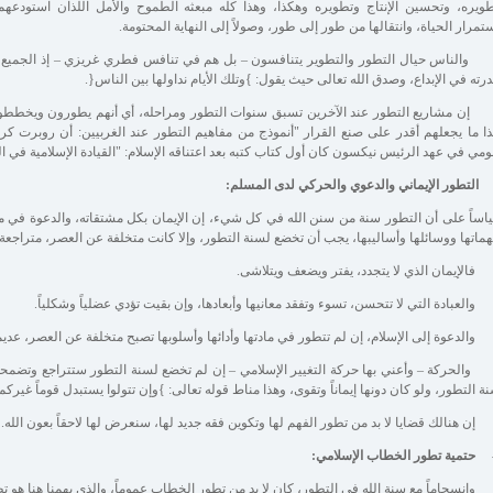
ويره، وتحسين الإنتاج وتطويره وهكذا، وهذا كله مبعثه الطموح والأمل اللذان استودعهم
تمرار الحياة، وانتقالها من طور إلى طور، وصولاً إلى النهاية المحتومة.
الناس حيال التطور والتطوير يتنافسون – بل هم في تنافس فطري غريزي – إذ الجميع مج
رته في الإبداع، وصدق الله تعالى حيث يقول: }وتلك الأيام نداولها بين الناس{.
ن مشاريع التطور عند الآخرين تسبق سنوات التطور ومراحله، أي أنهم يطورون ويخططون
ا ما يجعلهم أقدر على صنع القرار "أنموذج من مفاهيم التطور عند الغربيين: أن روبرت كري
ومي في عهد الرئيس نيكسون كان أول كتاب كتبه بعد اعتناقه الإسلام: "القيادة الإسلامية في 
اساً على أن التطور سنة من سنن الله في كل شيء، إن الإيمان بكل مشتقاته، والدعوة في مج
ماتها ووسائلها وأساليبها، يجب أن تخضع لسنة التطور، وإلا كانت متخلفة عن العصر، متراجعة إ
الإيمان الذي لا يتجدد، يفتر ويضعف ويتلاشى.
العبادة التي لا تتحسن، تسوء وتفقد معانيها وأبعادها، وإن بقيت تؤدي عضلياً وشكلياً.
الدعوة إلى الإسلام، إن لم تتطور في مادتها وأدائها وأسلوبها تصبح متخلفة عن العصر، عديمة 
الحركة – وأعني بها حركة التغيير الإسلامي – إن لم تخضع لسنة التطور ستتراجع وتضمح
ة التطور، ولو كان دونها إيماناً وتقوى، وهذا مناط قوله تعالى: }وإن تتولوا يستبدل قوماً غيركم ث
ن هنالك قضايا لا بد من تطور الفهم لها وتكوين فقه جديد لها، سنعرض لها لاحقاً بعون الله.
انسجاماً مع سنة الله في التطور، كان لا بد من تطور الخطاب عموماً، والذي يهمنا هنا هو ت