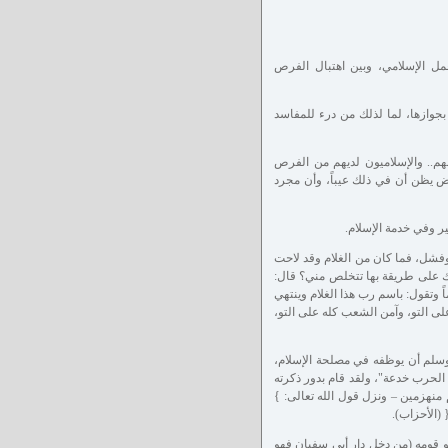
مل الإسلامي، وبين اهتبال الفرص
جوازها، لما لذلك من درء للمفاسد
م.. والإسلاميون لديهم من الفرص
عض يظن أن في ذلك عيباً، وأن مجرد
ر وفي خدمة الإسلام.
وفشل، فما كان من الغلام وقد لاحت
دلك على طريقة بها تتخلص مني؟ قال:
 وتقول: باسم رب هذا الغلام وينتهي
على التو، وآمن الشعب كله على التو،
وسلم أن يوظفه في مصلحة الإسلام،
الحرب خدعة"، ولقد قام بدور ذكرته
منهزمين – ونزل قول الله تعالى: }
 قومه (من دخل دار أبي سفيان فهو