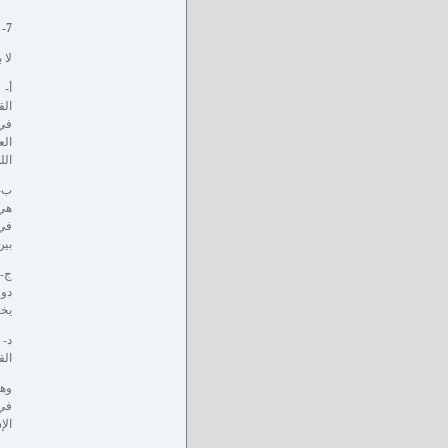
7- القراءة المطلوبة واللازمة لتطور الخطاب الإسلامي:
لا 
‌أ-
الق
في 
الع
الل
‌ب-
هي 
في 
بين
‌ج-
دول
يخت
‌د-
الق
وهن
في 
الإ