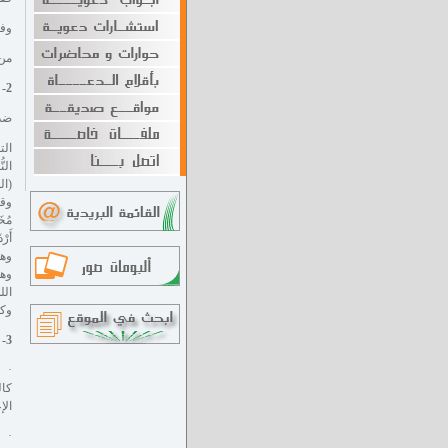
وفي سورة النبأ
من 
2- التطور سنة من سنن الله في هذه الحياة
ضده
(ال
وقال
مُخَ
أَرْذ
وهك
وهك
الله
وكم
3- التطور الإنساني: جزء من سنة التطور الكوني:
· ن
كال
الإ
· و