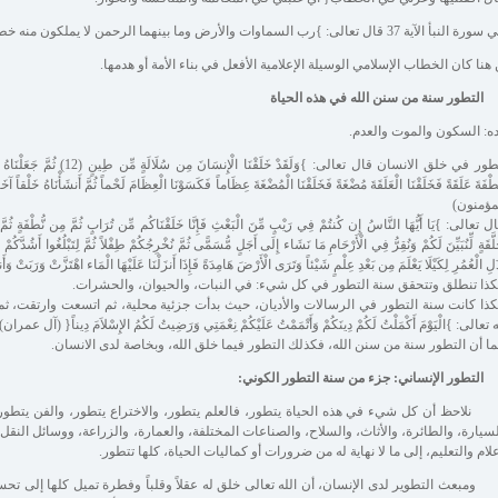
 الآية 37 قال تعالى: }رب السماوات والأرض وما بينهما الرحمن لا يملكون منه خطاباً{ أي لا يملكون كلاماً.
هنا كان الخطاب الإسلامي الوسيلة الإعلامية الأفعل في بناء الأمة أو هدمها.
: السكون والموت والعدم.
مؤمنون)
 تعالى: }يَا أَيُّهَا النَّاسُ إِن كُنتُمْ فِي رَيْبٍ مِّنَ الْبَعْثِ فَإِنَّا خَلَقْنَاكُم مِّن تُرَابٍ ثُمَّ مِن نُّطْفَةٍ ثُمَّ مِن
لَّقَةٍ لِّنُبَيِّنَ لَكُمْ وَنُقِرُّ فِي الْأَرْحَامِ مَا نَشَاء إِلَى أَجَلٍ مُّسَمًّى ثُمَّ نُخْرِجُكُمْ طِفْلاً ثُمَّ لِتَبْلُغُوا أَشُدَّكُ
َلِ الْعُمُرِ لِكَيْلَا يَعْلَمَ مِن بَعْدِ عِلْمٍ شَيْئاً وَتَرَى الْأَرْضَ هَامِدَةً فَإِذَا أَنزَلْنَا عَلَيْهَا الْمَاء اهْتَزَّتْ وَرَبَتْ وَأَنبَتَتْ
ذا تنطلق وتتحقق سنة التطور في كل شيء: في النبات، والحيوان، والحشرات.
ذا كانت سنة التطور في الرسالات والأديان، حيث بدأت جزئية محلية، ثم اتسعت وارتقت، ث
 تعالى: }الْيَوْمَ أَكْمَلْتُ لَكُمْ دِينَكُمْ وَأَتْمَمْتُ عَلَيْكُمْ نِعْمَتِي وَرَضِيتُ لَكُمُ الإِسْلاَمَ دِيناً{ (آل عمران)
ا أن التطور سنة من سنن الله، فكذلك التطور فيما خلق الله، وبخاصة لدى الانسان.
لاحظ أن كل شيء في هذه الحياة يتطور، فالعلم يتطور، والاختراع يتطور، والفن يتطور،
سيارة، والطائرة، والأثاث، والسلاح، والصناعات المختلفة، والعمارة، والزراعة، ووسائل النقل
علام والتعليم، إلى ما لا نهاية له من ضرورات أو كماليات الحياة، كلها تتطور.
مبعث التطوير لدى الإنسان، أن الله تعالى خلق له عقلاً وقلباً وفطرة تميل كلها إلى تحسي