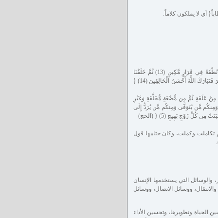
التطور في خلق الانسان قال تعالى: }وَلَقَدْ خَلَقْنَا الْإِنسَانَ مِن سُلَالَةٍ مِّن طِينٍ (12) ثُمَّ جَعَلْنَاهُ نُطْفَةً فِي قَرَارٍ مَّكِينٍ (13) ثُمَّ خَلَقْنَا
النُّطْفَةَ عَلَقَةً فَخَلَقْنَا الْعَلَقَةَ مُضْغَةً فَخَلَقْنَا الْمُضْغَةَ عِظَاماً فَكَسَوْنَا الْعِظَامَ لَحْماً ثُمَّ أَنشَأْنَاهُ خَلْقاً آخَرَ فَتَبَارَكَ اللَّهُ أَحْسَنُ الْخَالِقِينَ (14) {
ْ عَلَقَةٍ ثُمَّ مِن مُّضْغَةٍ مُّخَلَّقَةٍ وَغَيْرِ
مْ وَمِنكُم مَّن يُتَوَفَّى وَمِنكُم مَّن يُرَدُّ إِلَى
 مِن كُلِّ زَوْجٍ بَهِيجٍ (5) { (الحج)
م تكاملت وكملت، وكان ختامها قول
.
 والوسائل التي يستخدمها الإنسان
 والانتقال، ووسائل الاتصال، ووسائل
ن الحياة وتطويرها، وتحسين الأداء