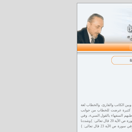
وبين الكاتب والقارئ، والخطاب لغة
قع كثيرة عرضت للخطاب من جوانب
اماً{ أي إذا خاطبهم السفهاء بالقول السيء، وفي
سورة هود الآية 37 قال تعالى: }ولا تخاطبني في الذين ظلموا{ أي لا تشفع للذين كفروا، وفي سورة ص الآية 20 قال تعالى: }وشددنا
ملكه وآتيناه الحكمة وفصل الخطاب{ أي آتيناه البيان والمحكم الذي يميز بين الحق والباطل، وفي سورة ص الآية 23 قال تعالى: }