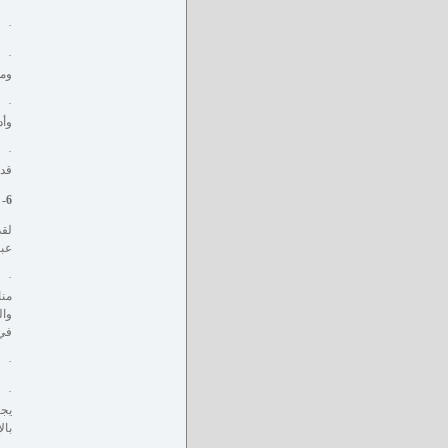
· و
· و
ومت
· م
وأد
· إ
قدر
6- مادة تطور الخطاب وآليته:
لقد
عبث
· 
منا
وال
في 
· و
· و
يجر
بال