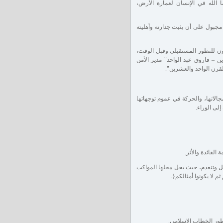
ا الله في الإنسان لعمارة الأرض،
بول على أن يثبت جدارته وأهليته
 للتطور المستقبلي وقبل الوقت،
ن – فاروق عبد الواحد" مدير الأمن
القرن الواحد والعشرين".
الاتها، والحركة في عموم توجهاتها
لى الوراء.
الفائدة والأثر.
ل وتنعدم، حيث يحل محلها المواكب
م لا يكونوا أمثالكم{.
طور الخطاب الإسلامي.