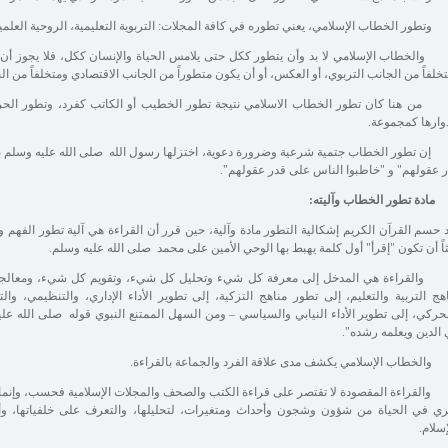
تطور الخطاب الإسلامي، يعني تطوره في كافة المجلات: التربوية التعليمية، الروحية العلمية 
الخطاب الإسلامي لا بد وأن يتطور ككل حتى يلامس الحياة والإنسان ككل، فلا يجوز أن 
خلفاً من الجانب التربوي، أو العكس، أو أن يكون متطوراً من الجانب الاقتصادي ومتخلفاً من ا
ن هنا كان تطور الخطاب الاسلامي نتيجة تطور الخطيب أو الكاتب كفرد، وتطور الحر
وارها كمجموعة.
ن تطور الخطاب جتمية شرعية وضرورة دعوية، اختزلها رسول الله صلى الله عليه وسلم ب
 عقولهم" و "خاطبوا الناس على قدر عقولهم".
 حسم القرآن الكريم إشكالية التطور مادة وآلية، حين قرر أن القراءة هي آلية تطور الفهم 
اً أن تكون "إقرأ" أول كلمة يهبط بها الوحي الأمين على محمد صلى الله عليه وسلم.
والقراءة هي المدخل إلى معرفة كل شيء وتحليل كل شيء، وتقويم كل شيء، ومعالجة ك
هج التربية والتعليم، إلى تطور مناهج التزكية، إلى تطوير الأداء الإداري، والتنظيمي، وا
حركي، إلى تطوير الأداء النيابي والسياسي – ومن السهل الممتنع النبوي قوله صلى الله عليه 
الدين ويعلمه رشده".
الخطاب الإسلامي يكشف مدى علاقة الفرد والجماعة بالقراءة.
القراءة المقصودة لا تقتصر على قراءة الكتب والصحف والمجلات الإسلامية فحسب، وإنما تن
ي في الحياة من شؤون وشجون وأحداث ومتغيرات، لتحليلها، والتعرف على خلفياتها، وأهد
إسلام.